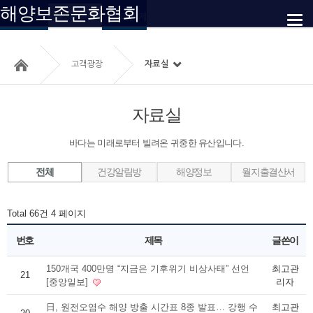
해양보존문화협회
자료실
공지사항
온라인 제보
찾아오시는 길
고객광장
자료실
자료실
바다는 미래로부터 빌려온 귀중한 유산입니다.
전체
건강알림방
해양정보
월지출결산서
Total 66건
4 페이지
번호
제목
글쓴이
150개국 400만명 “지금은 기후위기 비상사태” 선언
최고관
21
[중앙일보]
리자
日, 원전오염수 해양 방출 시간표 8종 발표… 강행 수
최고관