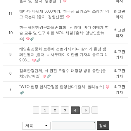
음의 덫' [출처: 중앙일보]
리자
해마다 바닷새 5000마리, '한국산 플라스틱 쓰레기' 먹
최고관
11
고 죽는다 [출처: 경향신문]
리자
한국 해양환경문화보존협회ㆍ신라대 `바다 생태계 학
최고관
10
술 교류 및 연구 위한 MOU 체결 [출처: 영남연합뉴
리자
스]
해양환경문화 보존에 전초기지 바다 살리기 환경 캠
최고관
9
페인펼쳐 [출처: 시사투데이 이한별 기자의 블로그 1
리자
9.08…
김해환경단체, 日 원전 오염수 태평양 방류 규탄 [출
최고관
8
처:경남매일]
리자
"WTO 협정 합치판정을 환영한다"[출처: 폴리뉴스]
최고관
7
리자
4
1
2
3
5
제목