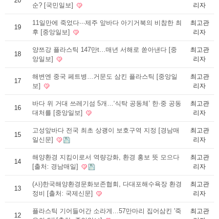
20
순? [국민일보]
리자
11일만에 죽었다···제주 앞바다 아기거북의 비참한 최
최고관
19
후 [중앙일보]
리자
양쯔강 플라스틱 147만t…매년 서해로 쏟아낸다 [중
최고관
18
앙일보]
리자
해변엔 중국 페트병…거문도 삼킨 플라스틱 [중앙일
최고관
17
보]
리자
바다 위 거대 쓰레기섬 5개…‘식탁 공동체’ 한·중 공동
최고관
16
대처를 [중앙일보]
리자
고성앞바다 전국 최초 상괭이 보호구역 지정 [경남매
최고관
15
일신문]
리자
해양환경 지킴이로서 역량강화, 환경 홍보 뜻 모으다
최고관
14
[출처: 경남매일]
리자
(사)한국해양환경문화보존협회, 다대포해수욕장 환경
최고관
13
정비 [출처: 국제신문]
리자
플라스틱 기어들어간 소라게…57만마리 집어삼킨 '죽
최고관
12