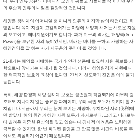
다.
우리 인류 공유의 어머니가 오염에 찌들고 시들시들 죽어 가면 우리
의 후손과 인류의 내일은 절망적인 것입니다.
해양은 생태계의 어머니일 뿐 아니라 인류의 마지막 삶의 터전이고, 희
망입니다.
육지 자원이 고갈되어가는 마당에 해양과 해저는 새로운 자원
의 보고이고, 에너지원이기도 합니다. 과거 지구의 역사는 해양력(Sea
Power)을 보유한 자의 몫이었지만, 미래는 바다를 구하고 사랑하는 자,
해양경영을 잘 하는 자가 지구촌의 주역이 될 것입니다.
21세기는 해양을 지배하는 국가가 인간 생존에 필요한 자원 확보를 기
함으로써
앞서가는 시대가 될 것입니다. 따라서 해양환경과 자원에 대
한 적극적인 보호와
육성이 없다면, 21세기 선도국가 진입은 아예 불가
능합니다.
특히, 해양 환경과 해양 생태계 보호는 생존권과 직결되기에 아무리 강
조해도
지나치지 않는 중요한 과제이며, 우리 국민 모두가 지켜야 할 가
치입니다.
지금까지 우리는 눈에 보이는 계량화, 수치화된 사리(使利)에
만 밝았지,
해양 환경과 해양 자원 모두가 과거로부터, 그리고 미래로부
터 빌려온 귀중한
유산임을 잊고 있습니다.
경제적 어려움은 노력하면
극복할 수 있지만, 한 번 파괴된 환경을
그 만큼 많은 시간과 비용을 투
여해도 되살리기 어렵기 때문입니다.